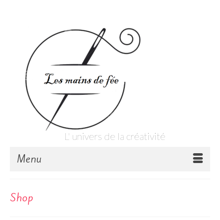
Votre panier
-
0,00
€
L' univers de la créativité
Menu
Shop