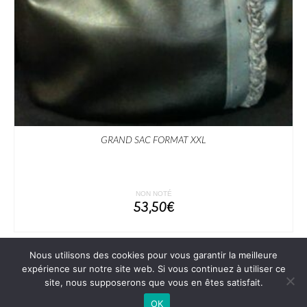
GRAND SAC FORMAT XXL
NON NOTÉ
53,50
€
AJOUTER AU PANIER
Nous utilisons des cookies pour vous garantir la meilleure
expérience sur notre site web. Si vous continuez à utiliser ce
site, nous supposerons que vous en êtes satisfait.
Mentions légales
CGV
Contact
MON COMPTE
MON PANIER
OK
© [2024-2025] [les mains de fée] siret 49496691400017