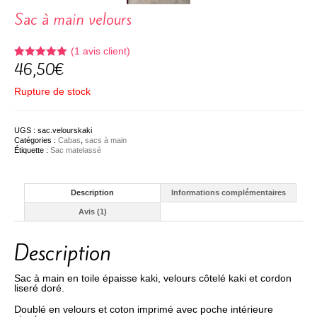
Sac à main velours
(
1
avis client)
46,50
€
Noté
1
5.00
sur 5
basé sur
Rupture de stock
notation
client
UGS :
sac.velourskaki
Catégories :
Cabas
,
sacs à main
Étiquette :
Sac matelassé
Description
Informations complémentaires
Avis (1)
Description
Sac à main en toile épaisse kaki, velours côtelé kaki et cordon
liseré doré.
Doublé en velours et coton imprimé avec poche intérieure