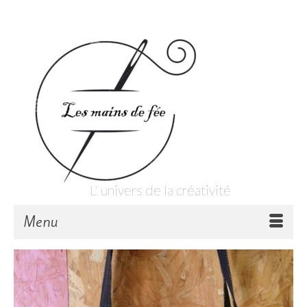
Votre panier
-
0,00
€
L' univers de la créativité
Menu