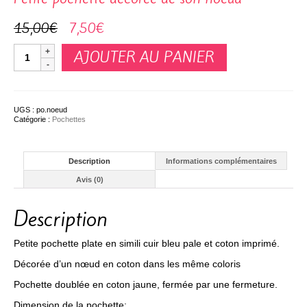
Le
Le
15,00
€
7,50
€
prix
prix
initial
actuel
quantité
était :
est :
AJOUTER AU PANIER
de
15,00€.
7,50€.
Petite
pochette
décorée
de
son
UGS :
po.noeud
noeud
Catégorie :
Pochettes
Description
Informations complémentaires
Avis (0)
Description
Petite pochette plate en simili cuir bleu pale et coton imprimé.
Décorée d’un nœud en coton dans les même coloris
Pochette doublée en coton jaune, fermée par une fermeture.
Dimension de la pochette: