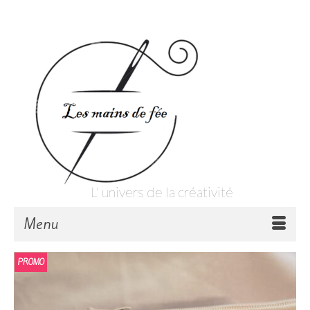
Votre panier
-
0,00
€
L' univers de la créativité
Menu
PROMO