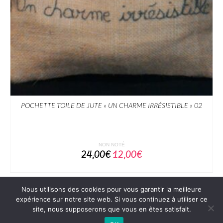
POCHETTE TOILE DE JUTE « UN CHARME IRRÉSISTIBLE » 02
NON NOTÉ
Le
Le
24,00
€
12,00
€
prix
prix
AJOUTER AU PANIER
initial
actuel
était :
est :
24,00€.
12,00€.
Nous utilisons des cookies pour vous garantir la meilleure
expérience sur notre site web. Si vous continuez à utiliser ce
site, nous supposerons que vous en êtes satisfait.
Mentions légales
CGV
Contact
MON COMPTE
MON PANIER