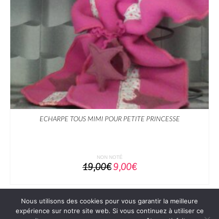
ECHARPE TOUS MIMI POUR PETITE PRINCESSE
NON NOTÉ
Le
Le
19,00
€
9,00
€
prix
prix
AJOUTER AU PANIER
initial
actuel
était :
est :
19,00€.
9,00€.
Nous utilisons des cookies pour vous garantir la meilleure
expérience sur notre site web. Si vous continuez à utiliser ce