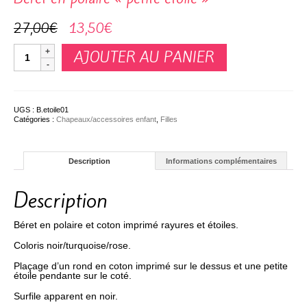
Le
Le
27,00
€
13,50
€
prix
prix
initial
actuel
quantité
était :
est :
AJOUTER AU PANIER
de
27,00€.
13,50€.
Béret
en
polaire
"petite
étoile"
UGS :
B.etoile01
Catégories :
Chapeaux/accessoires enfant
,
Filles
Description
Informations complémentaires
Description
Béret en polaire et coton imprimé rayures et étoiles.
Coloris noir/turquoise/rose.
Plaçage d’un rond en coton imprimé sur le dessus et une petite
étoile pendante sur le coté.
Surfile apparent en noir.