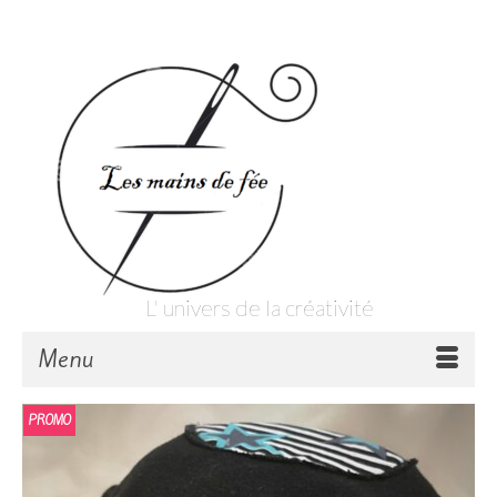
Votre panier
-
0,00
€
L' univers de la créativité
Menu
PROMO