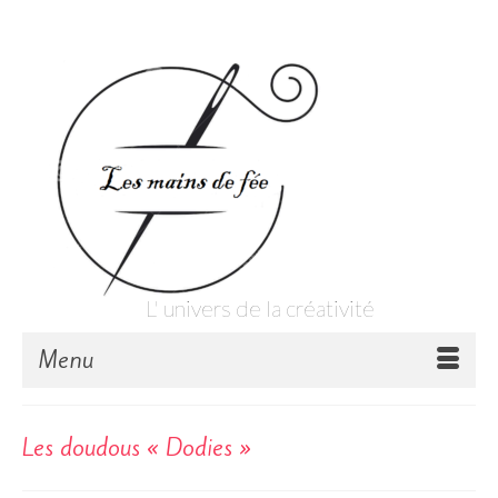
Votre panier
-
0,00
€
L' univers de la créativité
Menu
Les doudous « Dodies »